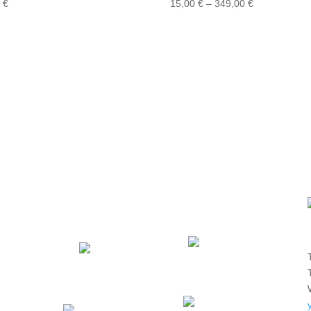
Preisspanne:
5
€
15,00
€
–
349,00
€
15,00 €
bis
349,00 €
Mitglied im Verband
QAW-
Deutscher
Qualitätssiegel
Sportbootschulen
Anerkannte
Annerkannte
Ausbildungsstätte des
Schule der DSV
DMYV