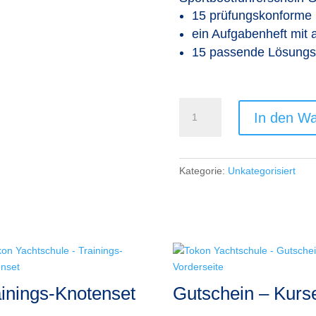
15 prüfungskonforme
ein Aufgabenheft mit 
15 passende Lösungss
Seekartenaufgaben
In den W
zum
Sportbootführerschein
See:
15
Kategorie:
Unkategorisiert
Seekarten,
Aufgabenheft
und
Lösungsschablonen
Menge
ainings-Knotenset
Gutschein – Kurs