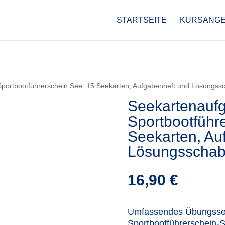
STARTSEITE
KURSANG
portbootführerschein See: 15 Seekarten, Aufgabenheft und Lösungss
Seekartenauf
Sportbootführ
Seekarten, Au
Lösungsschab
16,90
€
Umfassendes Übungsset 
Sportbootführerschein-S