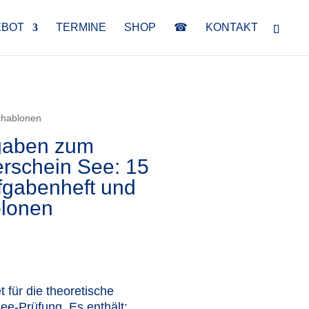
EBOT
TERMINE
SHOP
☎
KONTAKT
chablonen
gaben zum
erschein See: 15
fgabenheft und
lonen
für die theoretische
ee-Prüfung. Es enthält: