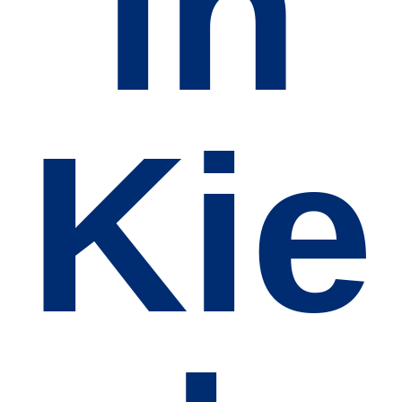
in
Kie