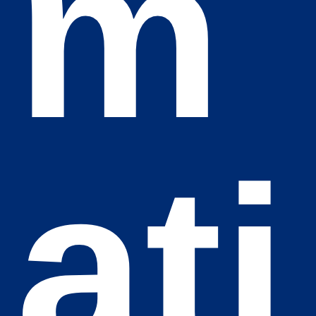
m
ati