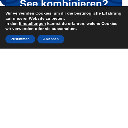
See kombinieren?
Das Geht!
Wir verwenden Cookies, um dir die bestmögliche Erfahrung
auf unserer Website zu bieten.
In den
Einstellungen
kannst du erfahren, welche Cookies
Wir bieten zusätzlich zu den Einzel-
wir verwenden oder sie ausschalten.
Lehrgängen auch regelmäßig Kombi-
Kurse an.
Zustimmen
Ablehnen
Mehr
Erfahren
Warum unsere Bootsfahrschule für
Sportbootführerschein