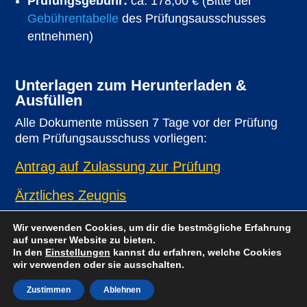
Prüfungsgebühr:
ca. 178,00 €
(Bitte der
Gebührentabelle
des Prüfungsausschusses
entnehmen)
Unterlagen zum Herunterladen &
Ausfüllen
Alle Dokumente müssen 7 Tage vor der Prüfung
dem Prüfungsausschuss vorliegen:
Antrag auf Zulassung zur Prüfung
Ärztliches Zeugnis
Wir verwenden Cookies, um dir die bestmögliche Erfahrung
auf unserer Website zu bieten.
In den
Einstellungen
kannst du erfahren, welche Cookies
Jetzt online die Prüfungsfragen
wir verwenden oder sie ausschalten.
trainieren
Zustimmen
Ablehnen