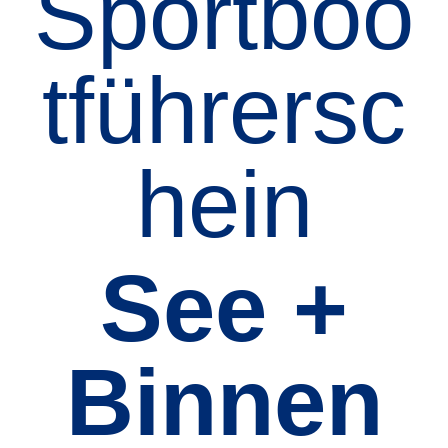
Sportboo
tführersc
hein
See +
Binnen