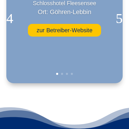
Schlosshotel Fleesensee
Ort: Göhren-Lebbin
zur Betreiber-Website