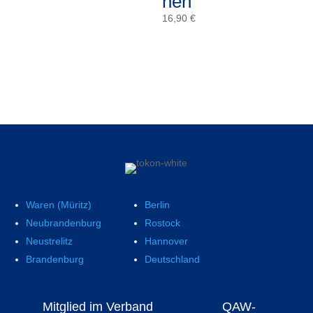
nen
16,90
€
Waren (Müritz)
Berlin
Neubrandenburg
Rostock
Neustrelitz
Hannover
Brandenburg
Deutschland
Mitglied im Verband
QAW-