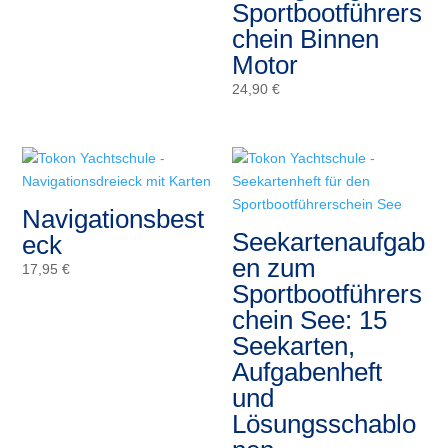
Sportbootführers
15,00 €
chein Binnen
bis
Motor
349,00 €
24,90
€
Navigationsbest
Seekartenaufgab
eck
en zum
17,95
€
Sportbootführers
chein See: 15
Seekarten,
Aufgabenheft
und
Lösungsschablo